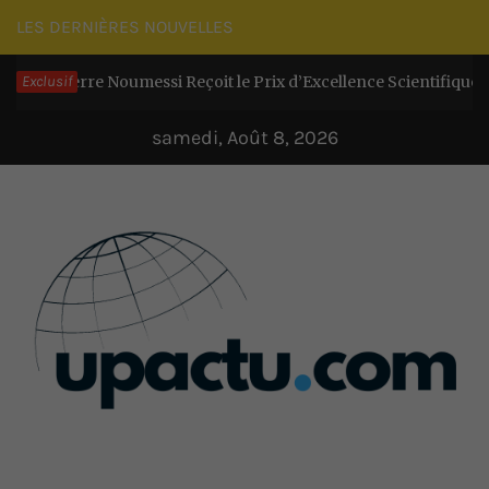
Passer
LES DERNIÈRES NOUVELLES
au
Pierre Noumessi Reçoit le Prix d’Excellence Scientifique et exhort
Exclusif
contenu
samedi, Août 8, 2026