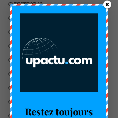
CNJ/LITTORAL
Commerce
Communauté Urbaine De Douala
Communiqué
CONAC
Conseil Regional
Convention
Coopération
Restez toujours
CSPH