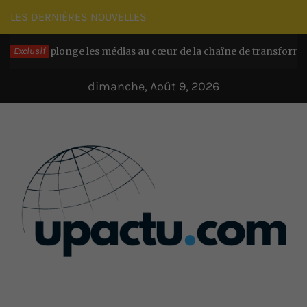
Passer
LES DERNIÈRES NOUVELLES
au
ACO plonge les médias au cœur de la chaîne de transformation c
Exclusif
contenu
dimanche, Août 9, 2026