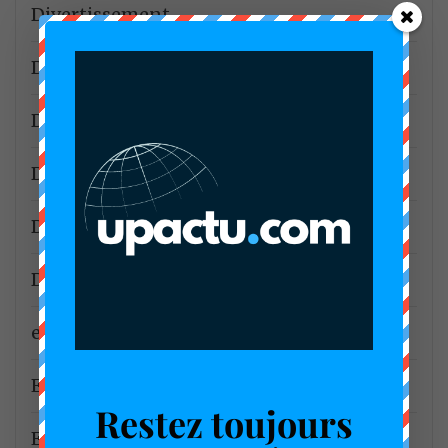
Divertissement
DLA2
Dla4
Douala3
Douane Camerounaine
Droit de l'homme
e-commerce
Ecobank Cameroun
Restez toujours
Economie