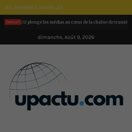
Passer
LES DERNIÈRES NOUVELLES
au
FOCACO plonge les médias au cœur de la chaîne de transformatio
Exclusif
contenu
dimanche, Août 9, 2026