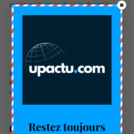
maintient le cap sur les grands projets.
Reconstitution des actes de naissance :
l’ACAFEJ et l’OIF renforcent les capacités
des préfets et sous-préfets du Littoral.
Restez toujours
Catégories