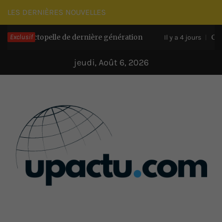
Passer
LES DERNIÈRES NOUVELLES
au
ractopelle de dernière génération
Exclusif
CDPM : les a
contenu
Il y a 4 jours
jeudi, Août 6, 2026