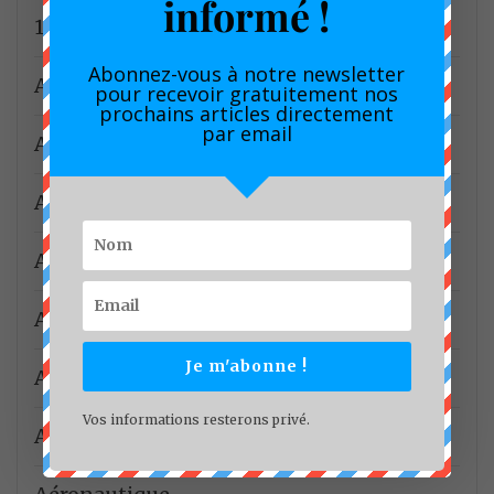
informé !
1 geste 1 sourire
Abonnez-vous à notre newsletter
Actions de SM Gustave EBANDA
pour recevoir gratuitement nos
prochains articles directement
par email
Actions Hon.Nourane Foster
Actualité
Actualités Association Havre de Paix
Actualités FOCACO
Je m'abonne !
Actualités Pr Jean Ngatsi
Vos informations resterons privé.
Administration Territoriale