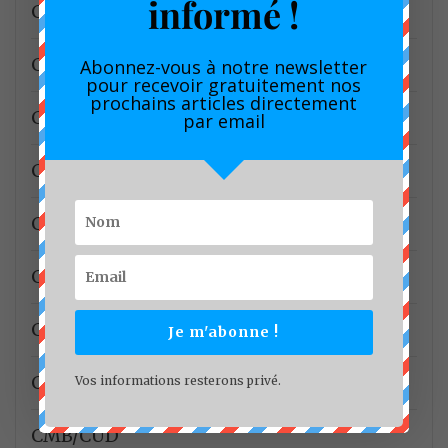
informé !
Canton Bakoko
Canton Bell
Abonnez-vous à notre newsletter
pour recevoir gratuitement nos
prochains articles directement
CDHC
par email
Célébration
CEMAC
Chanas Assurance Vie
CHANGEMENT CLUIMATIQUE
Je m'abonne !
Cinéma
Vos informations resterons privé.
CMB/CUD