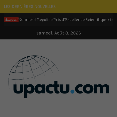
Passer
LES DERNIÈRES NOUVELLES
au
re Noumessi Reçoit le Prix d’Excellence Scientifique et exhorte le
Exclusif
contenu
samedi, Août 8, 2026