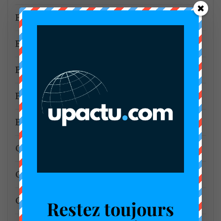
Bancaire
Barreau Cameroon
Boissons du Cameroun
Brasseries du Cameroun
BVMAC
CAD3
CADA3
Camwater
Restez toujours