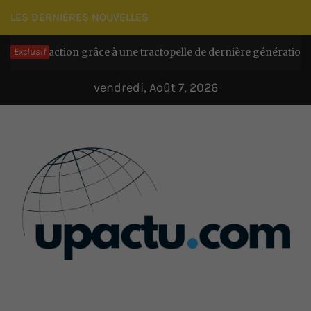
Passer
LES DERNIÈRES NOUVELLES
au
 d’action grâce à une tractopelle de dernière génération
Exclusif
contenu
Il 
vendredi, Août 7, 2026