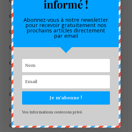
informé !
Chanas Assurance Vie
CHANGEMENT CLUIMATIQUE
Abonnez-vous à notre newsletter
pour recevoir gratuitement nos
prochains articles directement
Cinéma
par email
CMB/CUD
CNC
CNCC
CNJ/LITTORAL
Je m'abonne !
Commerce
Vos informations resterons privé.
Communauté Urbaine De Douala