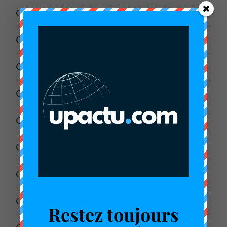
CAD3
CADA3
Camwater
Canton Bakoko
Canton Bell
CDHC
Célébration
CEMAC
Restez toujours