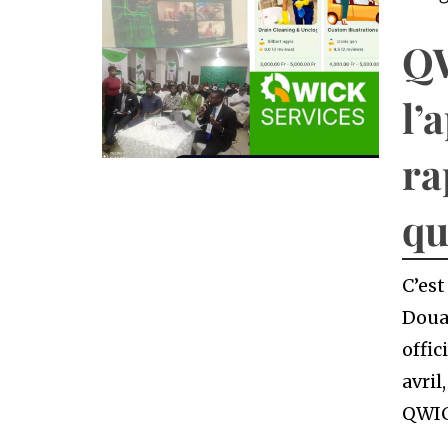
Q
l’
ra
qu
C’es
Doual
offic
avril
QWIC