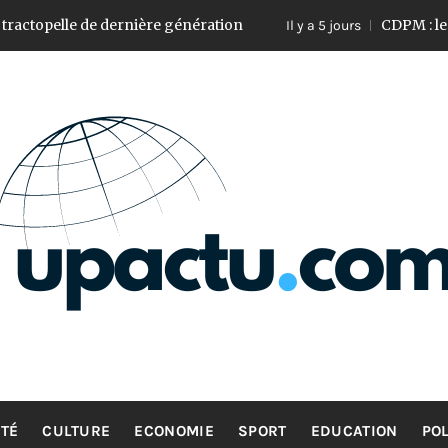
de dernière génération
CDPM : les administrat
Il y a 5 jours
UP ACTU
L’actualité d’ici et d’ailleurs
TÉ
CULTURE
ECONOMIE
SPORT
EDUCATION
POL