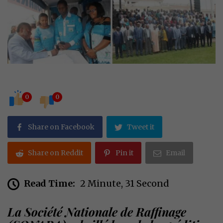
0
0
Share on Facebook
Tweet it
Share on Reddit
Pin it
Email
Read Time:
2 Minute, 31 Second
La Société Nationale de Raffinage