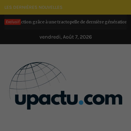
Passer
LES DERNIÈRES NOUVELLES
au
action grâce à une tractopelle de dernière génération
Exclusif
contenu
Il y a 
vendredi, Août 7, 2026