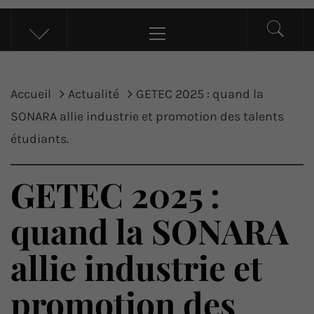
UP ACTU
L’actualité d’ici et d’ailleurs
Menu
principal
Accueil
Actualité
GETEC 2025 : quand la
SONARA allie industrie et promotion des talents
étudiants.
GETEC 2025 :
quand la SONARA
allie industrie et
promotion des