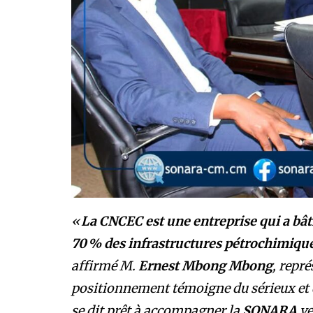
«
La CNCEC est une entreprise qui a bâti
70 % des infrastructures pétrochimiques
affirmé M.
Ernest Mbong Mbong
, repr
positionnement témoigne du sérieux et d
se dit prêt à accompagner la
SONARA
ve