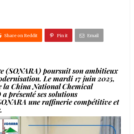
Share on Reddit
Pin it
Email
age (SONARA) poursuit son ambitieux
odernisation. Le mardi 17 juin 2025,
e la China National Chemical
 présenté ses solutions
 SONARA une raffinerie compétitive et
.