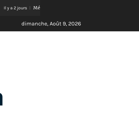
 et Reconnaissance : Dr. Pierre Noumessi Reçoit le Prix d’Excellen
dimanche, Août 9, 2026