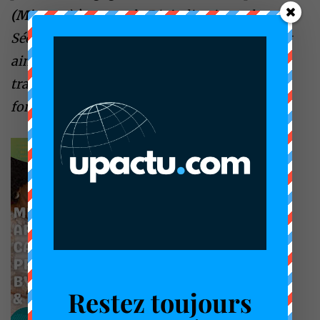
(Minesec)
à travers la Digitalisation et la
Sécurisation du système éducatif, en assurant
ainsi un meilleur suivi et une plus grande
transparence dans la gestion des élèves et des
fonds scolaires.
Restez toujours