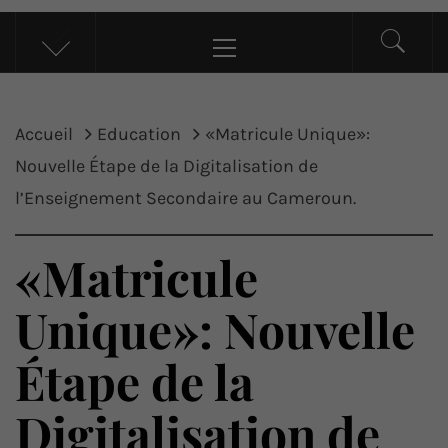
UP ACTU
L’actualité d’ici et d’ailleurs
Menu
principal
Accueil
Education
«Matricule Unique»:
Nouvelle Étape de la Digitalisation de
l’Enseignement Secondaire au Cameroun.
«Matricule
Unique»: Nouvelle
Étape de la
Digitalisation de