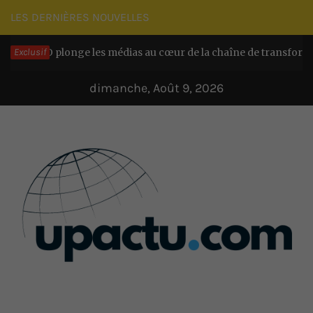
Passer
LES DERNIÈRES NOUVELLES
au
CO plonge les médias au cœur de la chaîne de transformation ch
Exclusif
contenu
dimanche, Août 9, 2026