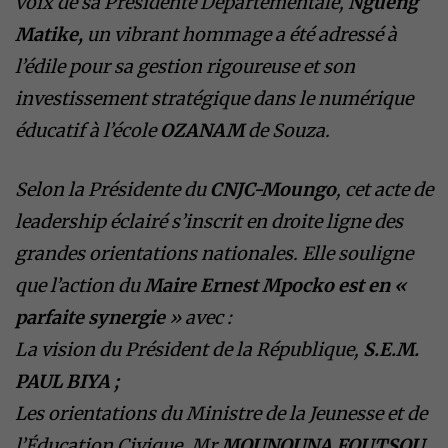
voix de sa Présidente Départementale,
Ngueng
Matike,
un vibrant hommage a été adressé à
l’édile pour sa gestion rigoureuse et son
investissement stratégique dans le numérique
éducatif à l’école
OZANAM
de Souza.
Selon la Présidente du
CNJC-Moungo
, cet acte de
leadership éclairé s’inscrit en droite ligne des
grandes orientations nationales. Elle souligne
que l’action du
Maire Ernest Mpocko est en «
parfaite synergie
» avec :
​La vision du Président de la République,
S.E.M.
PAUL BIYA ;
​Les orientations du Ministre de la Jeunesse et de
l’Éducation Civique, Mr
MOUNOUNA FOUTSOU
,