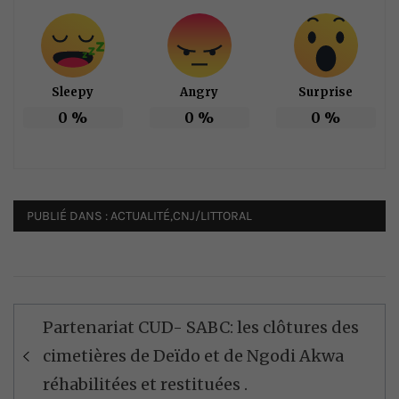
Sleepy
Angry
Surprise
0
%
0
%
0
%
PUBLIÉ DANS :
ACTUALITÉ
,
CNJ/LITTORAL
Navigation
Partenariat CUD- SABC: les clôtures des
de
cimetières de Deïdo et de Ngodi Akwa
l’article
réhabilitées et restituées .