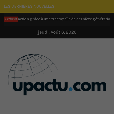
Passer
LES DERNIÈRES NOUVELLES
au
és d’action grâce à une tractopelle de dernière génération
Exclusif
contenu
I
jeudi, Août 6, 2026