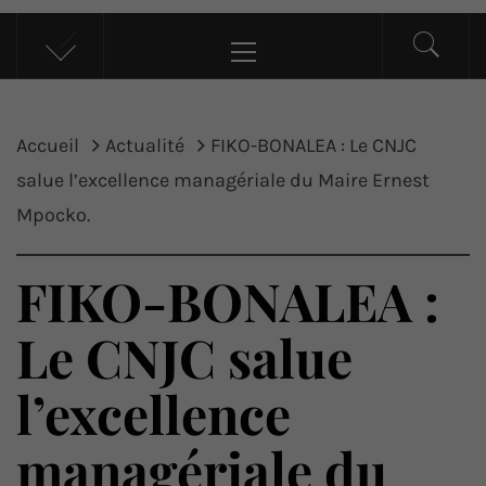
UP ACTU
L’actualité d’ici et d’ailleurs
Menu
principal
Accueil
Actualité
FIKO-BONALEA : Le CNJC
salue l’excellence managériale du Maire Ernest
Mpocko.
FIKO-BONALEA :
Le CNJC salue
l’excellence
managériale du