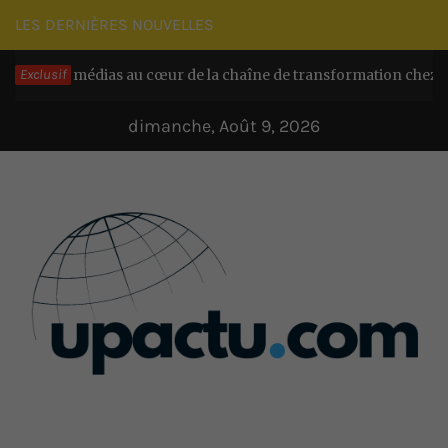
Passer
LES DERNIÈRES NOUVELLES
au
es médias au cœur de la chaîne de transformation chez Ecogreen
Exclusif
contenu
dimanche, Août 9, 2026