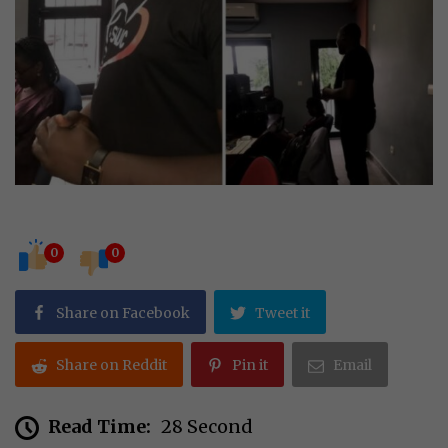
0
0
Share on Facebook
Tweet it
Share on Reddit
Pin it
Email
Read Time:
28 Second