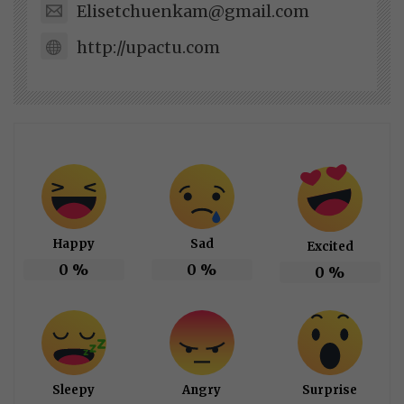
Elisetchuenkam@gmail.com
http://upactu.com
Happy
Sad
Excited
0
%
0
%
0
%
Sleepy
Angry
Surprise