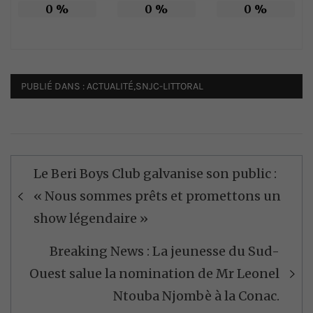
0
%
0
%
0
%
PUBLIÉ DANS :
ACTUALITÉ
,
SNJC-LITTORAL
Navigation
Le Beri Boys Club galvanise son public :
de
« Nous sommes prêts et promettons un
l’article
show légendaire »
Breaking News : La jeunesse du Sud-
Ouest salue la nomination de Mr Leonel
Ntouba Njombè à la Conac.