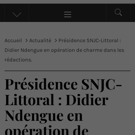
UP ACTU
L’actualité d’ici et d’ailleurs
Menu
principal
Accueil
Actualité
Présidence SNJC-Littoral :
Didier Ndengue en opération de charme dans les
rédactions.
Présidence SNJC-
Littoral : Didier
Ndengue en
opération de