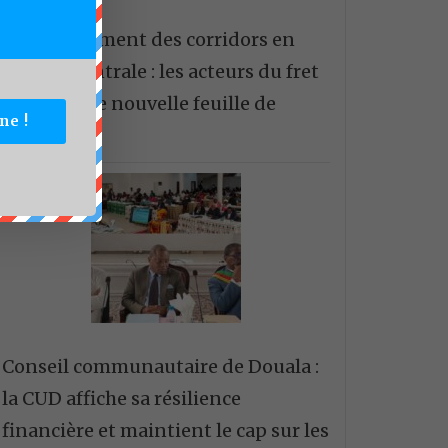
Développement des corridors en
Afrique centrale : les acteurs du fret
tracent une nouvelle feuille de
ne !
route.
Conseil communautaire de Douala :
la CUD affiche sa résilience
financière et maintient le cap sur les