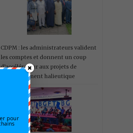
CDPM : les administrateurs valident
les comptes et donnent un coup
d’accélérateur aux projets de
développement halieutique
er pour
chains