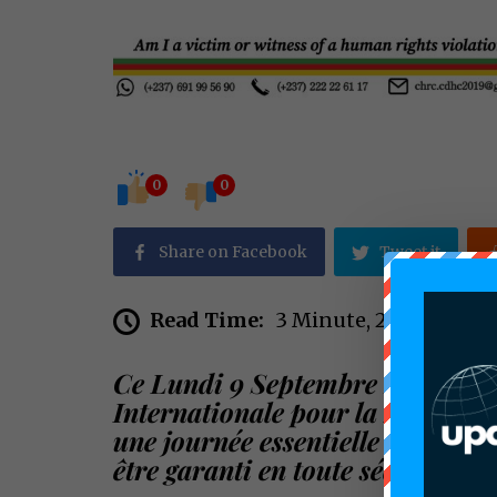
0
0
Share on Facebook
Tweet it
Read Time:
3 Minute, 23 Second
Ce Lundi 9 Septembre 2024 marq
Internationale pour la Protectio
une journée essentielle pour rapp
être garanti en toute sécurité, m