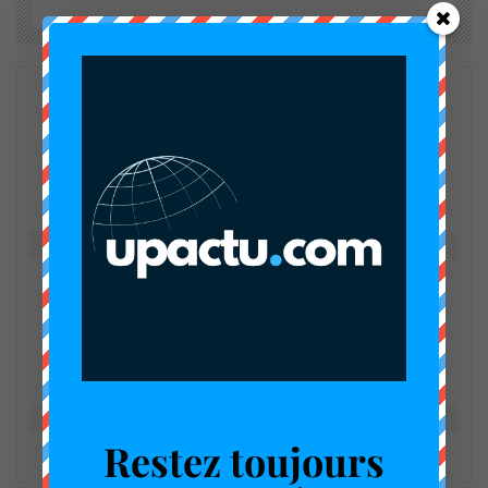
Happy
Sad
Excited
0
%
0
%
0
%
Sleepy
Angry
Surprise
0
%
0
%
0
%
Restez toujours