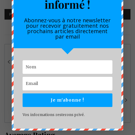
informé !
PUBLIÉ DANS :
ACTUALITÉ
,
DÉDICACE
Abonnez-vous à notre newsletter
pour recevoir gratuitement nos
prochains articles directement
par email
Navigation
PROMOTE 2026 : Henri Eyebe Ayissi fait
de
une halte remarquée au stand de La
l’article
Plume de l’Aigle.
Transport interurbain : BGFIBank
Cameroun finance 12 nouveaux bus
Je m'abonne !
pour renforcer la flotte de Touristique
Express S.A
Vos informations resterons privé.
Average Rating