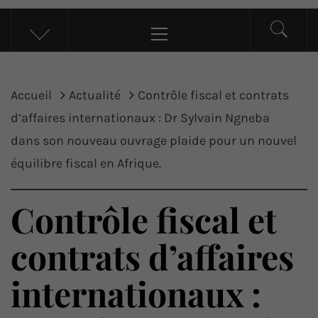
UP ACTU
L’actualité d’ici et d’ailleurs
Menu
principal
Accueil
Actualité
Contrôle fiscal et contrats
d’affaires internationaux : Dr Sylvain Ngneba
dans son nouveau ouvrage plaide pour un nouvel
équilibre fiscal en Afrique.
Contrôle fiscal et
contrats d’affaires
internationaux :