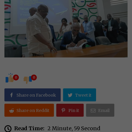
0
0
Share on Facebook
Tweet it
Share on Reddit
Pin it
Email
Read Time:
2 Minute, 59 Second