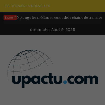
Passer
LES DERNIÈRES NOUVELLES
au
ACO plonge les médias au cœur de la chaîne de transformation c
Exclusif
contenu
dimanche, Août 9, 2026