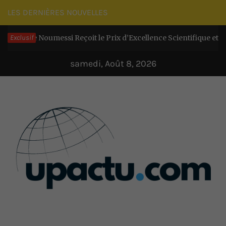
Passer
LES DERNIÈRES NOUVELLES
au
re Noumessi Reçoit le Prix d’Excellence Scientifique et exhorte l
Exclusif
contenu
samedi, Août 8, 2026