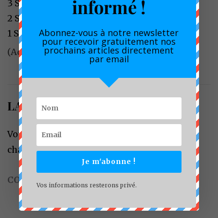
informé !
3 Star
0%
2 Star
0%
Abonnez-vous à notre newsletter
1 Star
0%
pour recevoir gratuitement nos
prochains articles directement
(Add your review)
par email
LAISSER UN COMMENTAIRE
Votre adresse e-mail ne sera pas publiée.
Les
champs obligatoires sont indiqués avec
*
Je m'abonne !
COMMENTAIRE
*
Vos informations resterons privé.