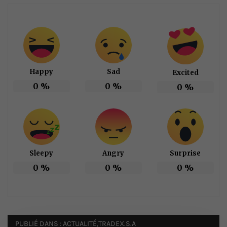
Happy
Sad
Excited
0
%
0
%
0
%
Sleepy
Angry
Surprise
0
%
0
%
0
%
PUBLIÉ DANS :
ACTUALITÉ
,
TRADEX.S.A