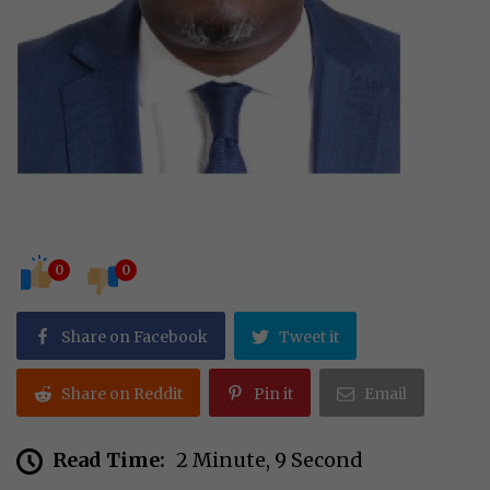
0
0
Share on Facebook
Tweet it
Share on Reddit
Pin it
Email
Read Time:
2 Minute, 9 Second