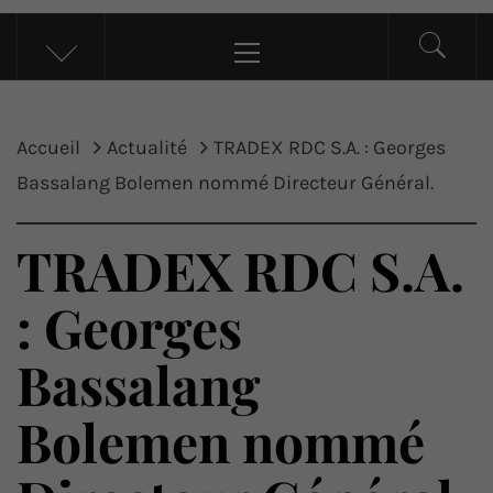
UP ACTU
L’actualité d’ici et d’ailleurs
Menu
principal
Accueil
Actualité
​TRADEX RDC S.A. : Georges
Bassalang Bolemen nommé Directeur Général.
​TRADEX RDC S.A.
: Georges
Bassalang
Bolemen nommé