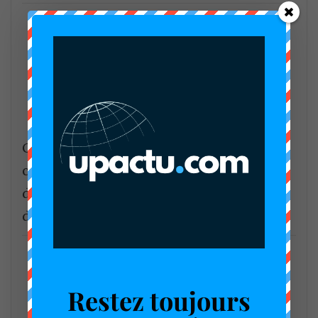
CDPM : les administrateurs valident les
comptes et donnent un coup
d’accélérateur aux projets de
développement halieutique
Restez toujours