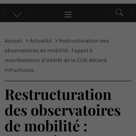
UP ACTU
L’actualité d’ici et d’ailleurs
Menu
principal
Accueil
Actualité
Restructuration des
observatoires de mobilité : l’appel à
manifestation d’intérêt de la CUD déclaré
infructueux.
Restructuration
des observatoires
de mobilité :