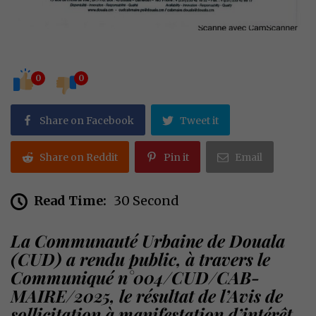
0
0
Share on Facebook
Tweet it
Share on Reddit
Pin it
Email
Read Time:
30 Second
La Communauté Urbaine de Douala
(CUD) a rendu public, à travers le
Communiqué n°004/CUD/CAB-
MAIRE/2025, le résultat de l’Avis de
sollicitation à manifestation d’intérêt