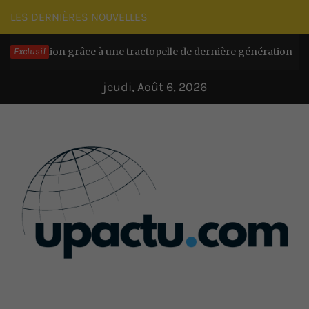
Passer
LES DERNIÈRES NOUVELLES
au
d’action grâce à une tractopelle de dernière génération
Exclusif
contenu
Il y 
jeudi, Août 6, 2026