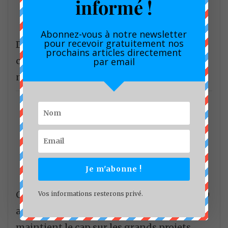
informé !
Abonnez-vous à notre newsletter
pour recevoir gratuitement nos
Développement des corridors en Afrique
prochains articles directement
centrale : les acteurs du fret tracent une
par email
nouvelle feuille de route.
Je m'abonne !
Conseil communautaire de Douala : la CUD
Vos informations resterons privé.
affiche sa résilience financière et
maintient le cap sur les grands projets.