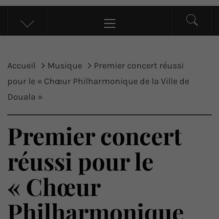
UP ACTU
L’actualité d’ici et d’ailleurs
Menu
principal
Accueil
Musique
Premier concert réussi
pour le « Chœur Philharmonique de la Ville de
Douala »
Premier concert
réussi pour le
« Chœur
Philharmonique