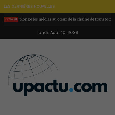
Passer
LES DERNIÈRES NOUVELLES
au
plonge les médias au cœur de la chaîne de transformation chez E
Exclusif
contenu
lundi, Août 10, 2026