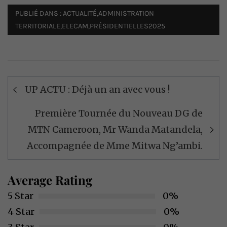
PUBLIÉ DANS :
ACTUALITÉ
,
ADMINISTRATION
TERRITORIALE
,
ELECAM
,
PRÉSIDENTIELLES2025
Navigation
UP ACTU : Déjà un an avec vous !
de
l’article
Première Tournée du Nouveau DG de
MTN Cameroon, Mr Wanda Matandela,
Accompagnée de Mme Mitwa Ng’ambi.
Average Rating
5 Star
0%
4 Star
0%