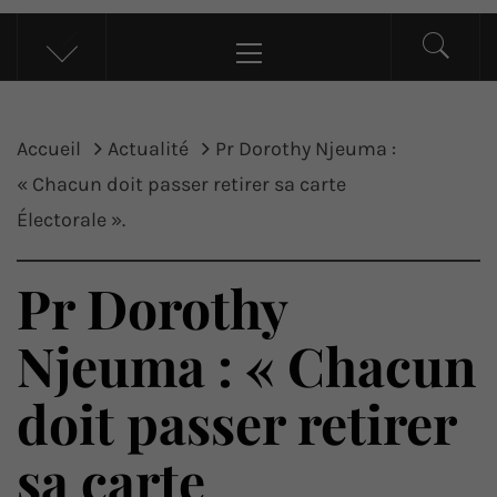
UP ACTU
L’actualité d’ici et d’ailleurs
Menu
principal
Accueil
Actualité
Pr Dorothy Njeuma :
« Chacun doit passer retirer sa carte
Électorale ».
Pr Dorothy
Njeuma : « Chacun
doit passer retirer
sa carte