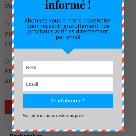
informé !
MON PROCHAIN COMMENTAIRE.
Abonnez-vous à notre newsletter
pour recevoir gratuitement nos
prochains articles directement
PRÉVENEZ-MOI DE TOUS LES NOUVEAUX
par email
COMMENTAIRES PAR E-MAIL.
PRÉVENEZ-MOI DE TOUS LES NOUVEAUX
ARTICLES PAR E-MAIL.
Je m'abonne !
Vos informations resterons privé.