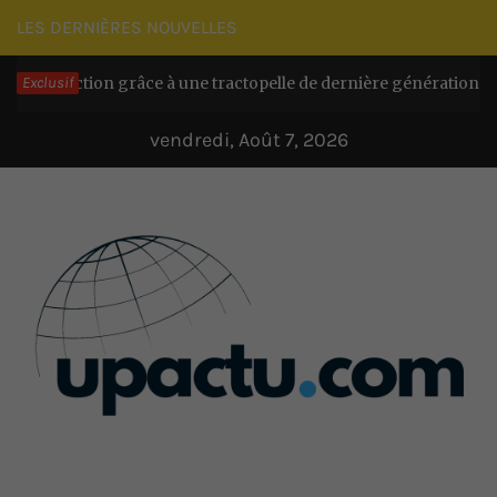
Passer
LES DERNIÈRES NOUVELLES
au
d’action grâce à une tractopelle de dernière génération
Exclusif
contenu
Il y 
vendredi, Août 7, 2026