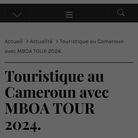
UP ACTU
L’actualité d’ici et d’ailleurs
Menu
principal
Accueil
Actualité
Touristique au Cameroun
avec MBOA TOUR 2024.
Touristique au
Cameroun avec
MBOA TOUR
2024.