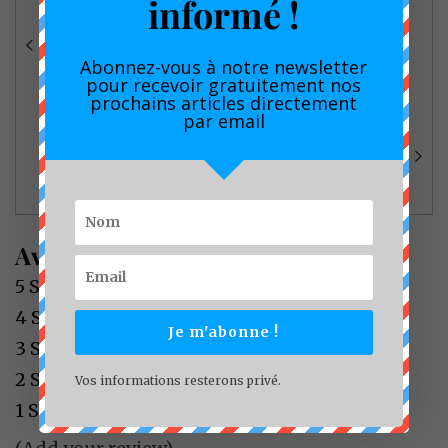
Navigation
informé !
Les Boissons du Cameroun soutiennent
de
la 3ème édition du Festi Banane
l’article
Abonnez-vous à notre newsletter
Plantain 2024 .
pour recevoir gratuitement nos
prochains articles directement
par email
Ossp-Cmr : Un projet pour renforcer la
Résilience des Entreprises
Camerounaises soutenu par le PNUD.
Average Rating
5 Star
0%
4 Star
0%
Je m'abonne !
3 Star
0%
2 Star
0%
Vos informations resterons privé.
1 Star
0%