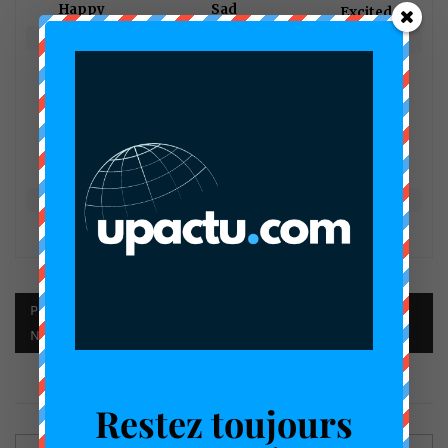
Happy
Sad
Excited
0
%
0
%
0
%
Sleepy
Angry
Surprise
0
%
0
%
0
%
PUBLIÉ DANS :
ACTUALITÉ
,
DÉCOUVERTE
,
ECONOMIE
NUMÉRIQUE
Restez toujours