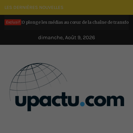
Passer
LES DERNIÈRES NOUVELLES
au
ACO plonge les médias au cœur de la chaîne de transformation c
Exclusif
contenu
dimanche, Août 9, 2026