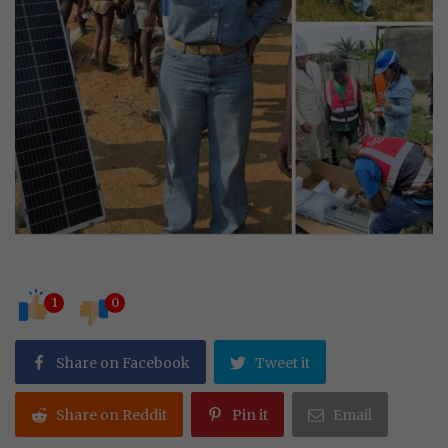
1
0
Share on Facebook
Tweet it
Share on Reddit
Pin it
Email