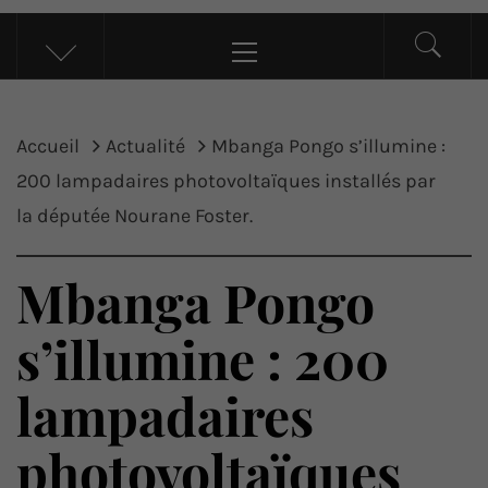
UP ACTU
L’actualité d’ici et d’ailleurs
Menu
principal
Accueil
Actualité
Mbanga Pongo s’illumine :
200 lampadaires photovoltaïques installés par
la députée Nourane Foster.
Mbanga Pongo
s’illumine : 200
lampadaires
photovoltaïques