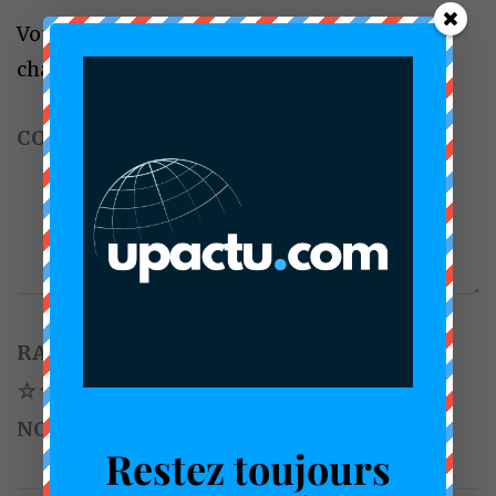
Votre adresse e-mail ne sera pas publiée.
Les
champs obligatoires sont indiqués avec
*
COMMENTAIRE
*
RATING
*
1
2
3
4
5
NOM
*
E-MAIL
*
Restez toujours