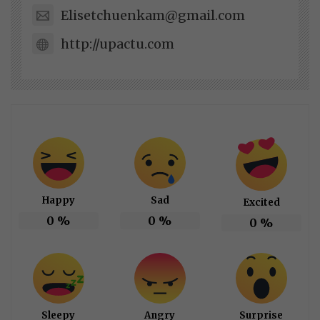
Elisetchuenkam@gmail.com
http://upactu.com
Happy
Sad
Excited
0
%
0
%
0
%
Sleepy
Angry
Surprise