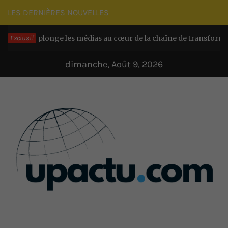
Passer
LES DERNIÈRES NOUVELLES
au
 plonge les médias au cœur de la chaîne de transformation chez
Exclusif
contenu
dimanche, Août 9, 2026