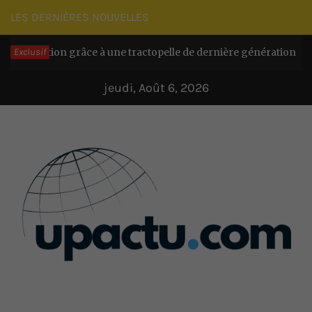
Passer
LES DERNIÈRES NOUVELLES
au
ction grâce à une tractopelle de dernière génération
Exclusif
contenu
Il y a 5
jeudi, Août 6, 2026