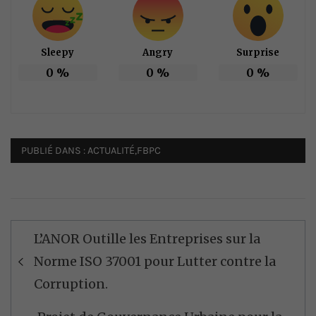
Sleepy
Angry
Surprise
0
%
0
%
0
%
PUBLIÉ DANS :
ACTUALITÉ
,
FBPC
Navigation
L’ANOR Outille les Entreprises sur la
de
Norme ISO 37001 pour Lutter contre la
l’article
Corruption.