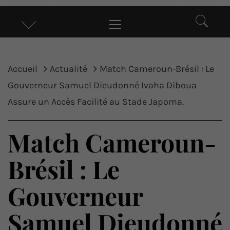
UP ACTU
L’actualité d’ici et d’ailleurs
Menu
principal
Accueil
Actualité
Match Cameroun-Brésil : Le
Gouverneur Samuel Dieudonné Ivaha Diboua
Assure un Accès Facilité au Stade Japoma.
Match Cameroun-
Brésil : Le
Gouverneur
Samuel Dieudonné