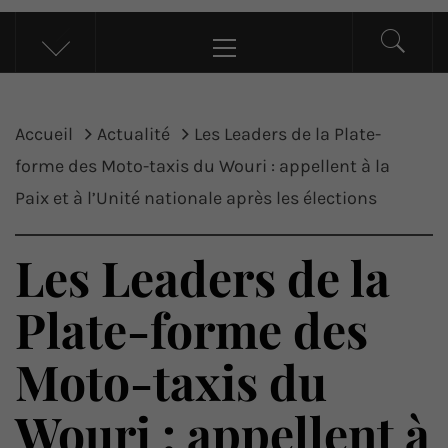
UP ACTU
L’actualité d’ici et d’ailleurs
Menu
principal
Accueil
Actualité
Les Leaders de la Plate-
forme des Moto-taxis du Wouri : appellent à la
Paix et à l’Unité nationale après les élections
Les Leaders de la
Plate-forme des
Moto-taxis du
Wouri : appellent à