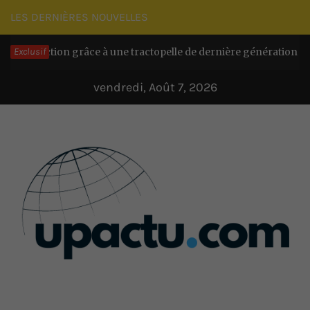
Passer
LES DERNIÈRES NOUVELLES
au
action grâce à une tractopelle de dernière génération
Exclusif
contenu
Il y a 
vendredi, Août 7, 2026