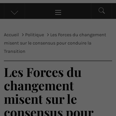
UP ACTU
L’actualité d’ici et d’ailleurs
Menu
principal
Accueil
Politique
Les Forces du changement
misent sur le consensus pour conduire la
Transition
Les Forces du
changement
misent sur le
consensus pour