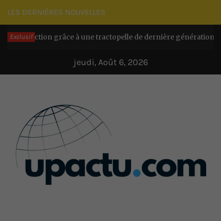
Passer
LES DERNIÈRES NOUVELLES
au
ction grâce à une tractopelle de dernière génération
Exclusif
contenu
Il y a 4
jeudi, Août 6, 2026