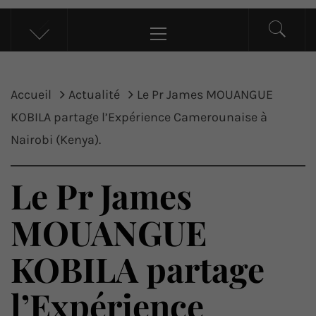
UP ACTU
L’actualité d’ici et d’ailleurs
Menu
principal
Accueil
Actualité
Le Pr James MOUANGUE
KOBILA partage l’Expérience Camerounaise à
Nairobi (Kenya).
Le Pr James
MOUANGUE
KOBILA partage
l’Expérience