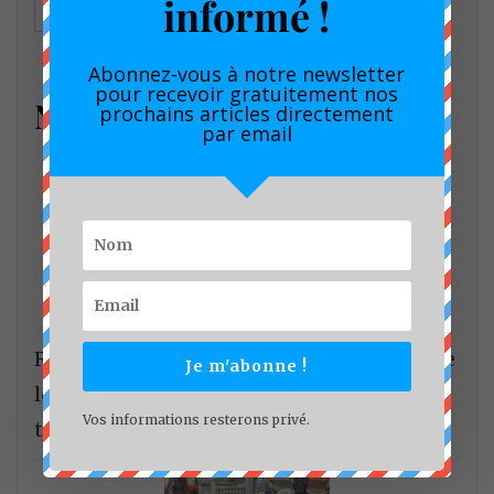
informé !
Rechercher
Abonnez-vous à notre newsletter
pour recevoir gratuitement nos
Nouveau
prochains articles directement
par email
Recyclage du plastique : la FOCACO plonge
Je m'abonne !
les médias au cœur de la chaîne de
Vos informations resterons privé.
transformation chez Ecogreen.