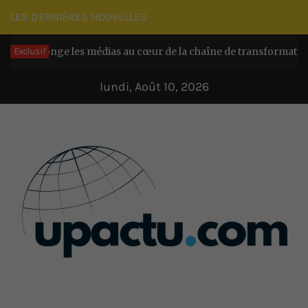
Passer
LES DERNIÈRES NOUVELLES
au
 plonge les médias au cœur de la chaîne de transformation chez 
Exclusif
contenu
lundi, Août 10, 2026