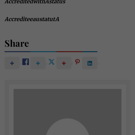
AccreditedwithAstatus
AccrediteeaustatutA
Share