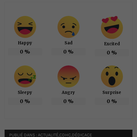
Happy
Sad
Excited
0
%
0
%
0
%
Sleepy
Angry
Surprise
0
%
0
%
0
%
PUBLIÉ DANS :
ACTUALITÉ
,
CDHC
,
DÉDICACE