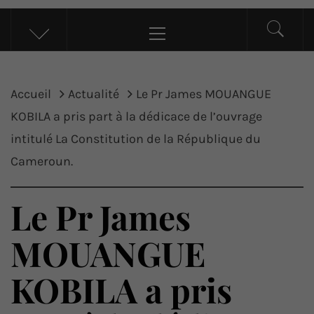
UP ACTU
L’actualité d’ici et d’ailleurs
Menu
principal
Accueil
Actualité
Le Pr James MOUANGUE
KOBILA a pris part à la dédicace de l’ouvrage
intitulé La Constitution de la République du
Cameroun.
Le Pr James
MOUANGUE
KOBILA a pris