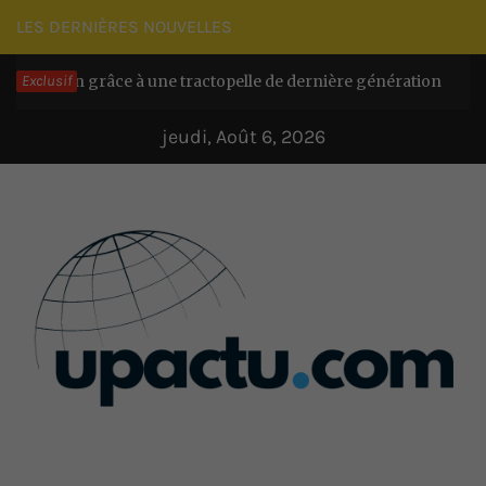
Passer
LES DERNIÈRES NOUVELLES
au
ion grâce à une tractopelle de dernière génération
Exclusif
contenu
Il y a 4 jo
jeudi, Août 6, 2026