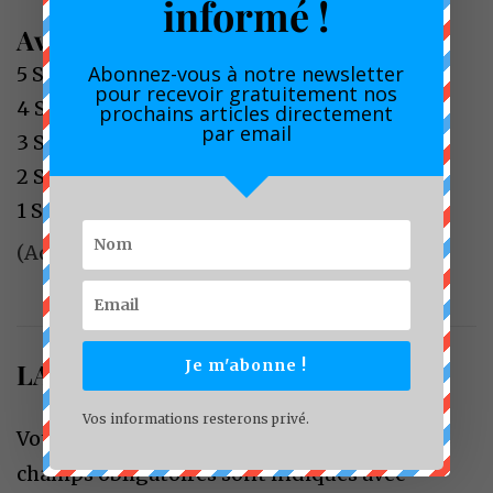
informé !
Average Rating
Abonnez-vous à notre newsletter
5 Star
0%
pour recevoir gratuitement nos
4 Star
0%
prochains articles directement
par email
3 Star
0%
2 Star
0%
1 Star
0%
(Add your review)
Je m'abonne !
LAISSER UN COMMENTAIRE
Vos informations resterons privé.
Votre adresse e-mail ne sera pas publiée.
Les
champs obligatoires sont indiqués avec
*