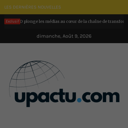
Passer
LES DERNIÈRES NOUVELLES
au
CACO plonge les médias au cœur de la chaîne de transformation 
Exclusif
contenu
dimanche, Août 9, 2026