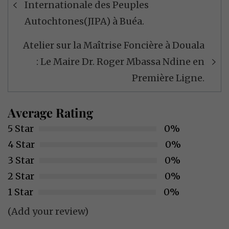
Internationale des Peuples
l’article
Autochtones(JIPA) à Buéa.
Atelier sur la Maîtrise Foncière à Douala
: Le Maire Dr. Roger Mbassa Ndine en
Première Ligne.
Average Rating
5 Star
0%
4 Star
0%
3 Star
0%
2 Star
0%
1 Star
0%
(Add your review)