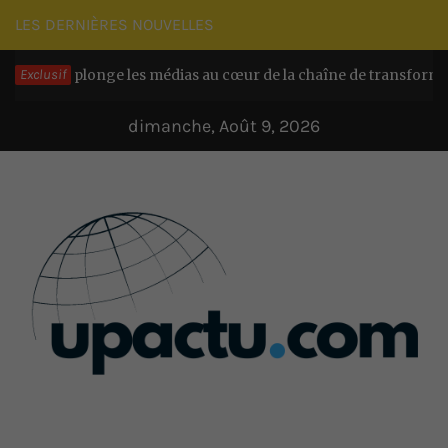
Passer
LES DERNIÈRES NOUVELLES
au
 plonge les médias au cœur de la chaîne de transformation chez
Exclusif
contenu
dimanche, Août 9, 2026