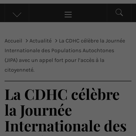
UP ACTU
L’actualité d’ici et d’ailleurs
Menu
principal
Accueil
Actualité
La CDHC célèbre la Journée
Internationale des Populations Autochtones
(JIPA) avec un appel fort pour l’accès à la
citoyenneté.
La CDHC célèbre
la Journée
Internationale des