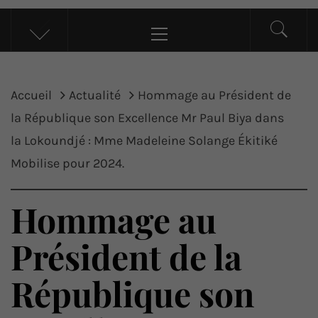
UP ACTU
L’actualité d’ici et d’ailleurs
Menu
principal
Accueil
Actualité
Hommage au Président de
la République son Excellence Mr Paul Biya dans
la Lokoundjé : Mme Madeleine Solange Ékitiké
Mobilise pour 2024.
Hommage au
Président de la
République son