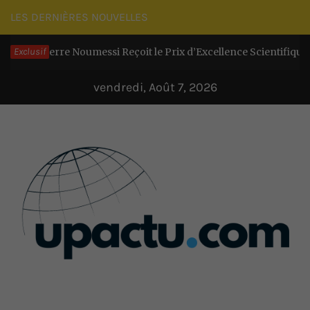
Passer
LES DERNIÈRES NOUVELLES
au
ierre Noumessi Reçoit le Prix d’Excellence Scientifique et exhorte
Exclusif
contenu
vendredi, Août 7, 2026