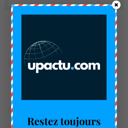
Happy
Sad
Excited
0
%
0
%
0
%
Sleepy
Angry
Surprise
0
%
0
%
0
%
Restez toujours