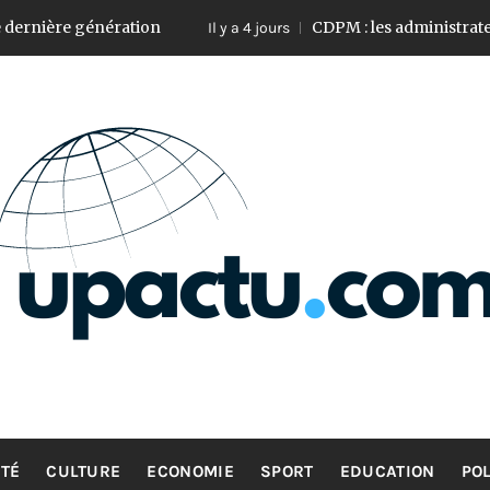
tion
CDPM : les administrateurs valident les
Il y a 4 jours
UP ACTU
L’actualité d’ici et d’ailleurs
TÉ
CULTURE
ECONOMIE
SPORT
EDUCATION
POL