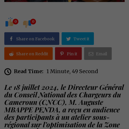
0
0
Share on Facebook
Tweet it
Share on Reddit
Pin it
Email
Read Time:
1 Minute, 49 Second
Le 18 juillet 2024, le Directeur Général
du Conseil National des Chargeurs du
Cameroun
(CNCC)
, M
. Auguste
MBAPPE PENDA,
a reçu en audience
des participants à un atelier sous-
régional sur l’optimisation de la Zone