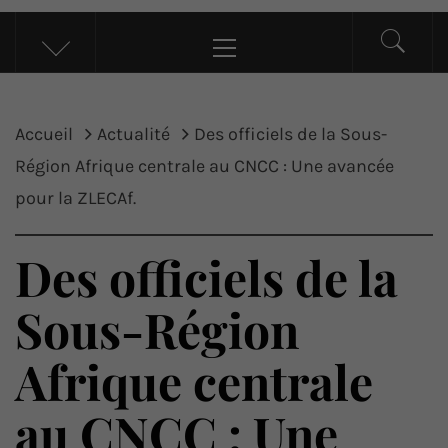
UP ACTU
L’actualité d’ici et d’ailleurs
Menu
principal
Accueil
Actualité
Des officiels de la Sous-
Région Afrique centrale au CNCC : Une avancée
pour la ZLECAf.
Des officiels de la
Sous-Région
Afrique centrale
au CNCC : Une