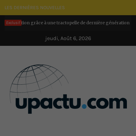
Passer
LES DERNIÈRES NOUVELLES
au
d’action grâce à une tractopelle de dernière génération
Exclusif
contenu
Il y 
jeudi, Août 6, 2026