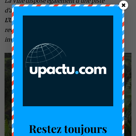
La Ville dispose également d’une piste
d’atterrissage pour les vols régionaux.
L’Université de Dschang
, fondée en 1993, a
revitalisé la Ville, attirant étudiants et
investisseurs.
Restez toujours