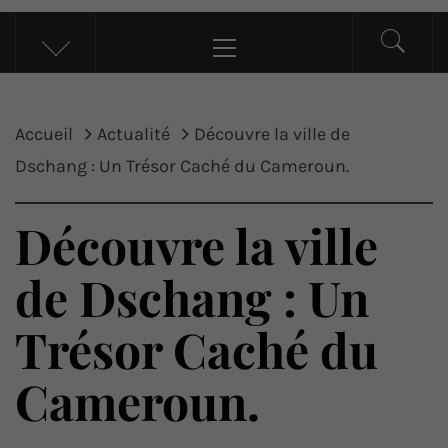
UP ACTU
L’actualité d’ici et d’ailleurs
Menu
principal
Accueil
Actualité
Découvre la ville de
Dschang : Un Trésor Caché du Cameroun.
Découvre la ville
de Dschang : Un
Trésor Caché du
Cameroun.