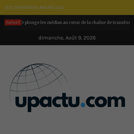
Passer
LES DERNIÈRES NOUVELLES
au
longe les médias au cœur de la chaîne de transformation chez E
Exclusif
contenu
dimanche, Août 9, 2026