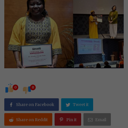
0
0
Share on Facebook
Tweet it
Share on Reddit
Pin it
Email