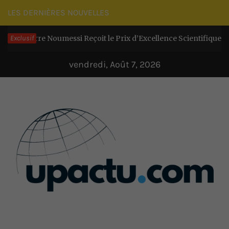
Passer
LES DERNIÈRES NOUVELLES
au
erre Noumessi Reçoit le Prix d’Excellence Scientifique et exhorte 
Exclusif
contenu
vendredi, Août 7, 2026