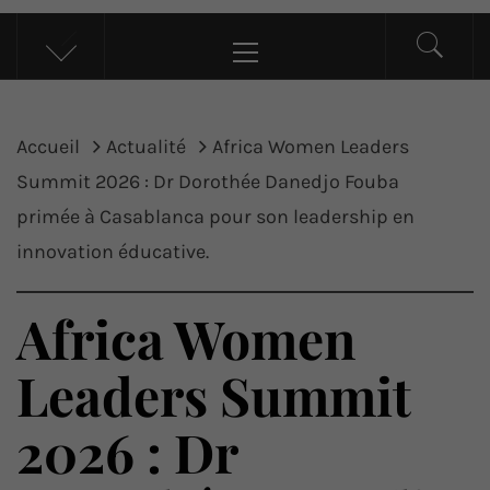
UP ACTU
L’actualité d’ici et d’ailleurs
Menu
principal
Accueil
Actualité
Africa Women Leaders
Summit 2026 : Dr Dorothée Danedjo Fouba
primée à Casablanca pour son leadership en
innovation éducative.
Africa Women
Leaders Summit
2026 : Dr