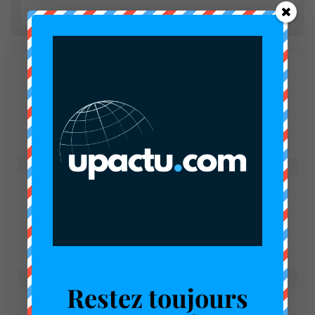
Happy
Sad
Excited
0
%
0
%
0
%
Sleepy
Angry
Surprise
0
%
0
%
0
%
Restez toujours