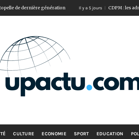
ère génération
CDPM : les administrateurs val
Il y a 5 jours
UP ACTU
L’actualité d’ici et d’ailleurs
TÉ
CULTURE
ECONOMIE
SPORT
EDUCATION
POL