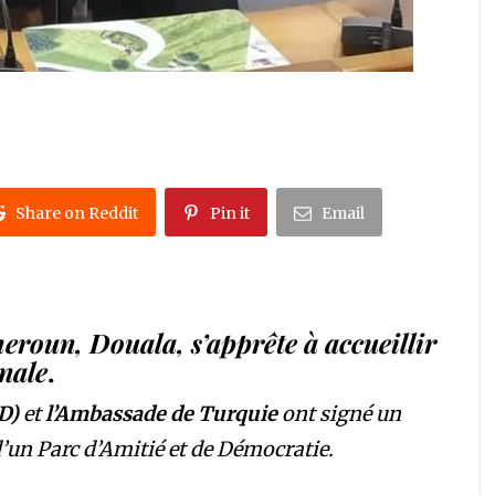
Share on Reddit
Pin it
Email
roun, Douala, s’apprête à accueillir
nale
.
D)
et
l’Ambassade de Turquie
ont signé un
’un Parc d’Amitié et de Démocratie.