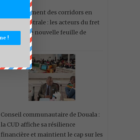
Développement des corridors en
Afrique centrale : les acteurs du fret
tracent une nouvelle feuille de
ne !
route.
Conseil communautaire de Douala :
la CUD affiche sa résilience
financière et maintient le cap sur les