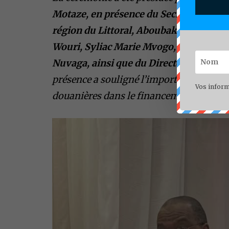
Motaze, en présence du Secrétaire géné
région du Littoral, Aboubakary Haman 
Wouri, Syliac Marie Mvogo, du Directe
Nuvaga, ainsi que du Directeur généra
présence a souligné l’importance stratég
Vos inform
douanières dans le financement des poli