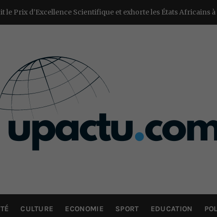
 Scientifique et exhorte les États Africains à Valoriser la Pharm
UP ACTU
L’actualité d’ici et d’ailleurs
TÉ
CULTURE
ECONOMIE
SPORT
EDUCATION
POL