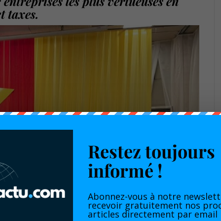
 entreprises les plus vertueuses en
t taxes.
Restez toujours
informé !
Abonnez-vous à notre newslett
recevoir gratuitement nos pro
articles directement par email
stre des Finances, Son
Excellence Louis Paul