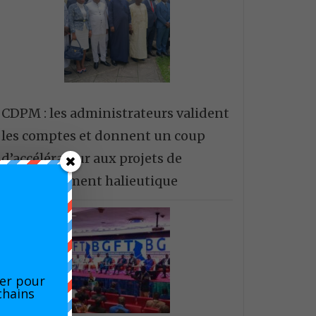
CDPM : les administrateurs valident
les comptes et donnent un coup
d’accélérateur aux projets de
développement halieutique
er pour
chains