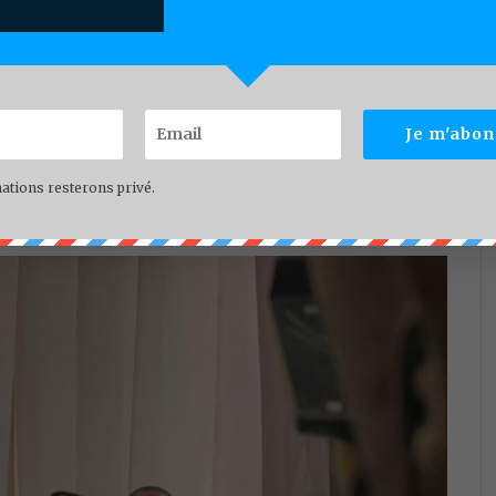
ral auprès des services du Gouverneur de la
Tchiouto, du Préfet du département du
ur général des Douanes, Fongod Edwin
Je m'abon
l du Trésor, Sylvester Moh Tangongho.
Leur
ique de la mobilisation des recettes
ations resterons privé.
tiques publiques.